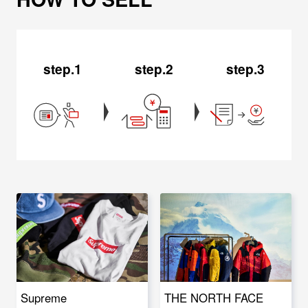
step.1
step.2
step.3
Supreme
THE NORTH FACE