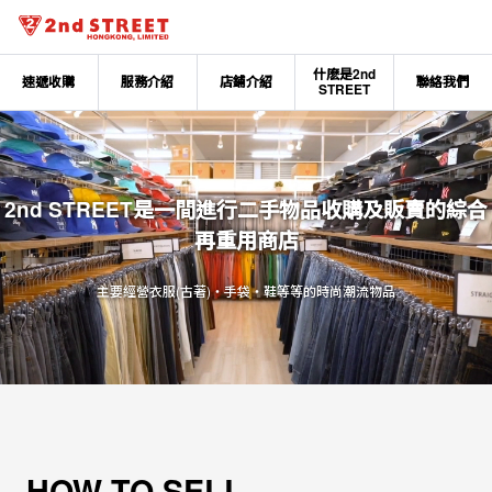
什麽是2nd
速遞收購
服務介紹
店鋪介紹
聯絡我們
STREET
2nd STREET是一間進行二手物品收購及販賣的綜合
再重用商店
主要經營衣服(古著)‧手袋‧鞋等等的時尚潮流物品
HOW TO SELL