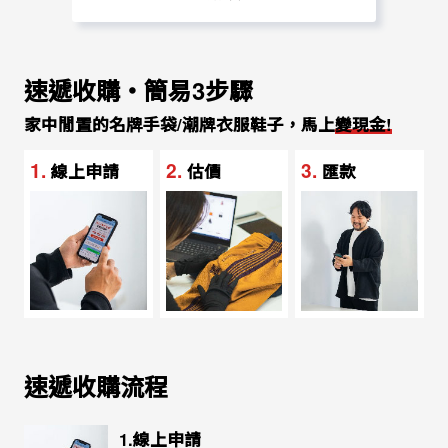
速遞收購‧簡易3步驟
家中閒置的名牌手袋/潮牌衣服鞋子，馬上
變現金!
1.
2.
3.
線上申請
估價
匯款
速遞收購流程
1.線上申請