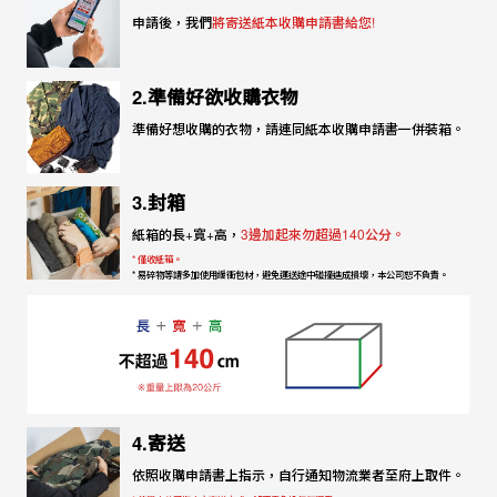
申請後，我們
將寄送紙本收購申請書給您!
2.準備好欲收購衣物
準備好想收購的衣物，請連同紙本收購申請書一併裝箱。
3.封箱
紙箱的長+寬+高，
3邊加起來勿超過140公分。
* 僅收紙箱。
* 易碎物等請多加使用緩衝包材，避免運送途中碰撞造成損壞，本公司恕不負責。
4.寄送
依照收購申請書上指示，自行通知物流業者至府上取件。